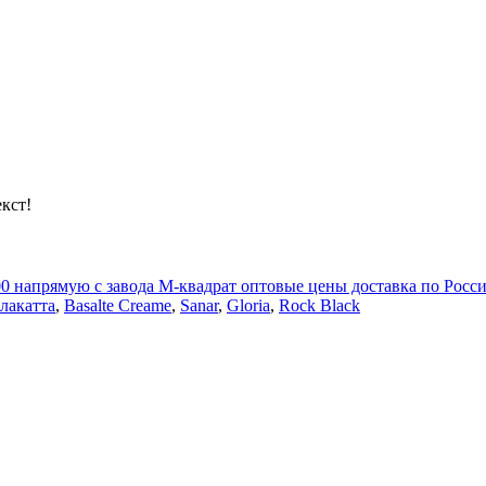
кст!
 напрямую с завода М-квадрат оптовые цены доставка по России
лакатта
,
Basalte Creame
,
Sanar
,
Gloria
,
Rock Black